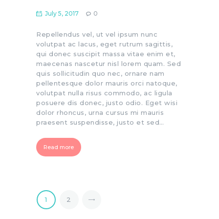
July 5, 2017
0
Repellendus vel, ut vel ipsum nunc
volutpat ac lacus, eget rutrum sagittis,
qui donec suscipit massa vitae enim et,
maecenas nascetur nisl lorem quam. Sed
quis sollicitudin quo nec, ornare nam
pellentesque dolor mauris orci natoque,
volutpat nulla risus commodo, ac ligula
posuere dis donec, justo odio. Eget wisi
dolor rhoncus, urna cursus mi mauris
praesent suspendisse, justo et sed…
Read more
>
1
2