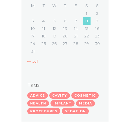
M
T
W
T
F
S
S
1
2
3
4
5
6
7
8
9
10
11
12
13
14
15
16
17
18
19
20
21
22
23
24
25
26
27
28
29
30
31
« Jul
Tags
ADVICE
CAVITY
COSMETIC
HEALTH
IMPLANT
MEDIA
PROCEDURES
SEDATION