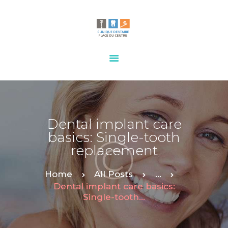
HOME
OUR SERVICES
CONTACTS
Dental implant care
basics: Single-tooth
replacement
Home
All Posts
...
Dental implant care basics:
Single-tooth...