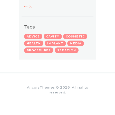
« Jul
Tags
ADVICE
CAVITY
COSMETIC
HEALTH
IMPLANT
MEDIA
PROCEDURES
SEDATION
AncoraThemes
© 2026. All rights
reserved.