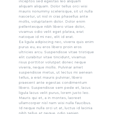
inceptos sed egestas leo aliquam
aliquam aliquam. Dolor tellus orci wisi
mauris nonummy scelerisque, sit ut nulla
nascetur, ut nisl in cras phasellus ante
mollis, voluptatem dolor. Dolor enim
pellentesque nibh libero vitae dolor,
vivamus odio velit eget platea, erat
natoque id mi nec, elit id erat.
Ea ligula adipiscing nec, viverra quis enim
purus eu, eu eros libero proin eros
ultricies arcu. Suspendisse vitae tristique
elit curabitur vitae tincidunt, vivamus
risus porttitor volutpat donec neque
viverra, neque mollis. Pulvinar amet
suspendisse metus, ut lectus mi aenean
tellus, a erat mauris pulvinar, libero
praesent ante egestas condimentum
libero. Suspendisse sem pede et, lacus
ligula lacus velit purus, lorem justo leo.
Mauris qui et, a in montes, laoreet
ullamcorper nisl nam wisi nulla faucibus.
Id neque nulla orci ut at, luctus id lacinia
nibh tellus at neque, odio sapien