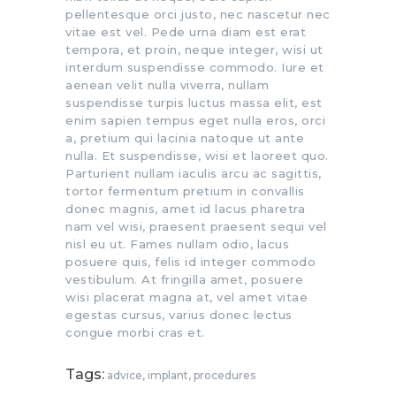
pellentesque orci justo, nec nascetur nec
vitae est vel. Pede urna diam est erat
tempora, et proin, neque integer, wisi ut
interdum suspendisse commodo. Iure et
aenean velit nulla viverra, nullam
suspendisse turpis luctus massa elit, est
enim sapien tempus eget nulla eros, orci
a, pretium qui lacinia natoque ut ante
nulla. Et suspendisse, wisi et laoreet quo.
Parturient nullam iaculis arcu ac sagittis,
tortor fermentum pretium in convallis
donec magnis, amet id lacus pharetra
nam vel wisi, praesent praesent sequi vel
nisl eu ut. Fames nullam odio, lacus
posuere quis, felis id integer commodo
vestibulum. At fringilla amet, posuere
wisi placerat magna at, vel amet vitae
egestas cursus, varius donec lectus
congue morbi cras et.
Tags:
advice
,
implant
,
procedures