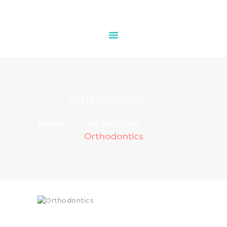
HOME
OUR SERVICES
Orthodontics
CONTACTS
Home
All Services
...
Orthodontics