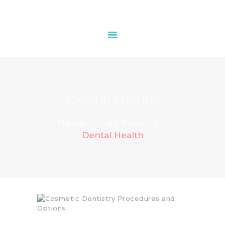
HOME
OUR SERVICES
Dental Health
CONTACTS
Home
All Posts
Dental Health