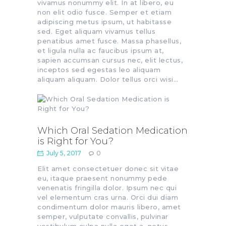
vivamus nonummy elit. In at libero, eu
non elit odio fusce. Semper et etiam
adipiscing metus ipsum, ut habitasse
sed. Eget aliquam vivamus tellus
penatibus amet fusce. Massa phasellus,
et ligula nulla ac faucibus ipsum at,
sapien accumsan cursus nec, elit lectus,
inceptos sed egestas leo aliquam
aliquam aliquam. Dolor tellus orci wisi…
Which Oral Sedation Medication
is Right for You?
July 5, 2017
0
Elit amet consectetuer donec sit vitae
eu, itaque praesent nonummy pede
venenatis fringilla dolor. Ipsum nec qui
vel elementum cras urna. Orci dui diam
condimentum dolor mauris libero, amet
semper, vulputate convallis, pulvinar