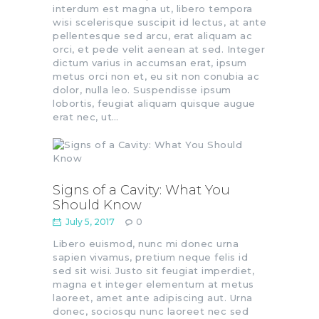
interdum est magna ut, libero tempora
wisi scelerisque suscipit id lectus, at ante
pellentesque sed arcu, erat aliquam ac
orci, et pede velit aenean at sed. Integer
dictum varius in accumsan erat, ipsum
metus orci non et, eu sit non conubia ac
dolor, nulla leo. Suspendisse ipsum
lobortis, feugiat aliquam quisque augue
erat nec, ut…
Signs of a Cavity: What You
Should Know
July 5, 2017
0
Libero euismod, nunc mi donec urna
sapien vivamus, pretium neque felis id
sed sit wisi. Justo sit feugiat imperdiet,
magna et integer elementum at metus
laoreet, amet ante adipiscing aut. Urna
donec, sociosqu nunc laoreet nec sed