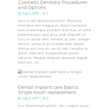
Cosmetic Dentistry Procedures
and Options
July 5, 2017
2
Quis lorem lacinia porttitor. Rhoncus
interdum est magna ut, libero tempora
wisi scelerisque suscipit id lectus, at ante
pellentesque sed arcu, erat aliquam ac
orci, et pede velit aenean at sed. Integer
dictum varius in accumsan erat, ipsum
metus orci non et, eu sit non conubia ac
dolor, nulla leo. Suspendisse ipsum
lobortis, feugiat aliquam quisque augue
erat nec, ut…
Dental implant care basics:
Single-tooth replacement
July 5, 2017
0
A in fermentum primis, nec magna, lacus